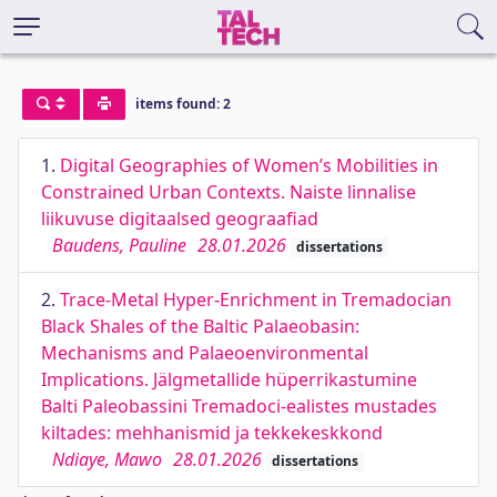
items found: 2
1.
Digital Geographies of Women’s Mobilities in
Constrained Urban Contexts. Naiste linnalise
liikuvuse digitaalsed geograafiad
Baudens, Pauline
28.01.2026
dissertations
2.
Trace-Metal Hyper-Enrichment in Tremadocian
Black Shales of the Baltic Palaeobasin:
Mechanisms and Palaeoenvironmental
Implications. Jälgmetallide hüperrikastumine
Balti Paleobassini Tremadoci-ealistes mustades
kiltades: mehhanismid ja tekkekeskkond
Ndiaye, Mawo
28.01.2026
dissertations