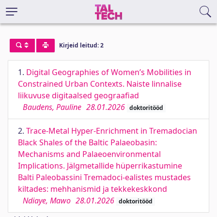
Kirjeid leitud: 2
1.
Digital Geographies of Women’s Mobilities in
Constrained Urban Contexts. Naiste linnalise
liikuvuse digitaalsed geograafiad
Baudens, Pauline
28.01.2026
doktoritööd
2.
Trace-Metal Hyper-Enrichment in Tremadocian
Black Shales of the Baltic Palaeobasin:
Mechanisms and Palaeoenvironmental
Implications. Jälgmetallide hüperrikastumine
Balti Paleobassini Tremadoci-ealistes mustades
kiltades: mehhanismid ja tekkekeskkond
Ndiaye, Mawo
28.01.2026
doktoritööd