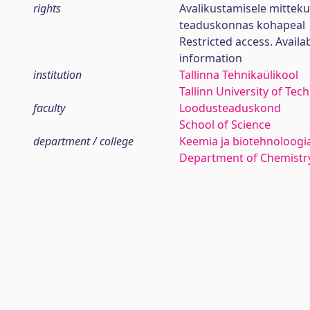
rights
Avalikustamisele mittek
teaduskonnas kohapeal
Restricted access. Availa
information
institution
Tallinna Tehnikaülikool
Tallinn University of Tec
faculty
Loodusteaduskond
School of Science
department / college
Keemia ja biotehnoloogia
Department of Chemistr