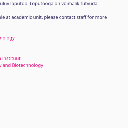
uuluv lõputöö. Lõputööga on võimalik tutvuda
ble at academic unit, please contact staff for more
hnology
 instituut
y and Biotechnology