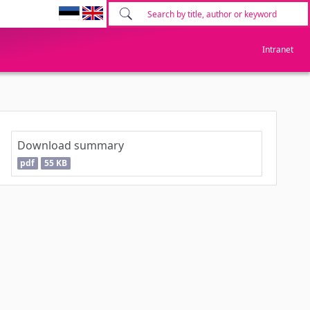
Intranet
Download summary
pdf
55 KB