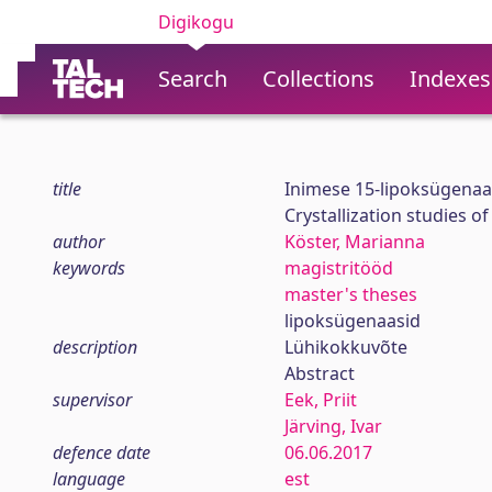
Digikogu
Search
Collections
Indexes
title
Inimese 15-lipoksügenaas
Crystallization studies 
author
Köster, Marianna
keywords
magistritööd
master's theses
lipoksügenaasid
description
Lühikokkuvõte
Abstract
supervisor
Eek, Priit
Järving, Ivar
defence date
06.06.2017
language
est