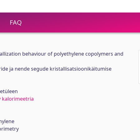
FAQ
tallization behaviour of polyethylene copolymers and
de ja nende segude kristallisatsioonikäitumise
üetüleen
v kalorimeetria
thylene
orimetry