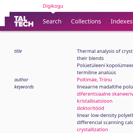
Digikogu
Search
Collections
Indexes
title
Thermal analysis of crys
their blends
Polüetüleeni kopolümeeri
termiline analüüs
author
Poltimäe, Triinu
keywords
lineaarne madaltihe pol
diferentsiaalne skaneeri
kristallisatsioon
doktoritööd
linear low-density polye
differencial scanning cal
crystallization