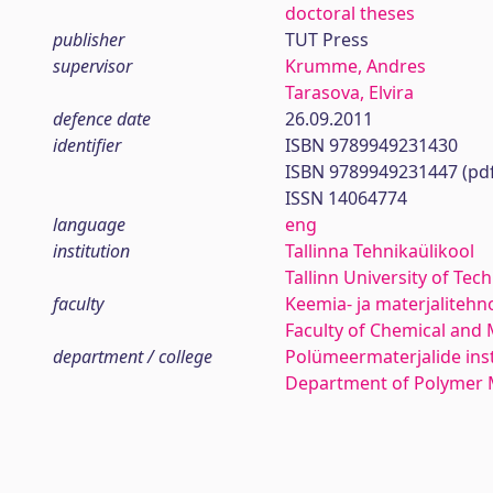
doctoral theses
publisher
TUT Press
supervisor
Krumme, Andres
Tarasova, Elvira
defence date
26.09.2011
identifier
ISBN 9789949231430
ISBN 9789949231447 (pd
ISSN 14064774
language
eng
institution
Tallinna Tehnikaülikool
Tallinn University of Tec
faculty
Keemia- ja materjaliteh
Faculty of Chemical and 
department / college
Polümeermaterjalide inst
Department of Polymer M