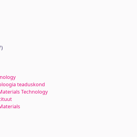
f)
hnology
noloogia teaduskond
Materials Technology
ituut
aterials