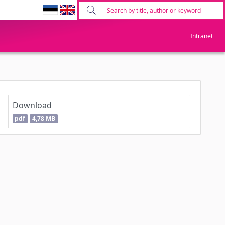
Intranet
Download
pdf
4,78 MB