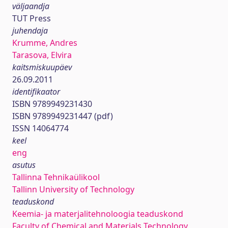
väljaandja
TUT Press
juhendaja
Krumme, Andres
Tarasova, Elvira
kaitsmiskuupäev
26.09.2011
identifikaator
ISBN 9789949231430
ISBN 9789949231447 (pdf)
ISSN 14064774
keel
eng
asutus
Tallinna Tehnikaülikool
Tallinn University of Technology
teaduskond
Keemia- ja materjalitehnoloogia teaduskond
Faculty of Chemical and Materials Technology