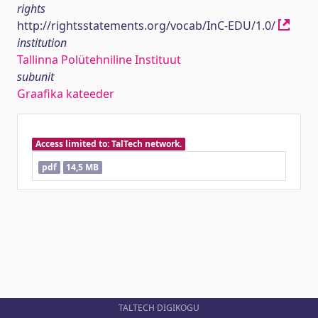
rights
http://rightsstatements.org/vocab/InC-EDU/1.0/
institution
Tallinna Polütehniline Instituut
subunit
Graafika kateeder
Access limited to: TalTech network.
pdf
14,5 MB
TALTECH DIGIKOGU