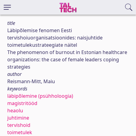
title
Läbipõlemise fenomen Eesti
tervishoiuorganisatsioonides: naisjuhtide
toimetulekustrateegiate näitel
The phenomenon of burnout in Estonian healthcare
organizations: the case of female leaders coping
strategies
author
Reismann-Mitt, Maiu
keywords
läbipõlemine (psühholoogia)
magistritööd
heaolu
juhtimine
tervishoid
toimetulek