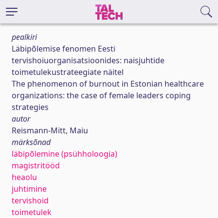
pealkiri
Läbipõlemise fenomen Eesti
tervishoiuorganisatsioonides: naisjuhtide
toimetulekustrateegiate näitel
The phenomenon of burnout in Estonian healthcare
organizations: the case of female leaders coping
strategies
autor
Reismann-Mitt, Maiu
märksõnad
läbipõlemine (psühholoogia)
magistritööd
heaolu
juhtimine
tervishoid
toimetulek