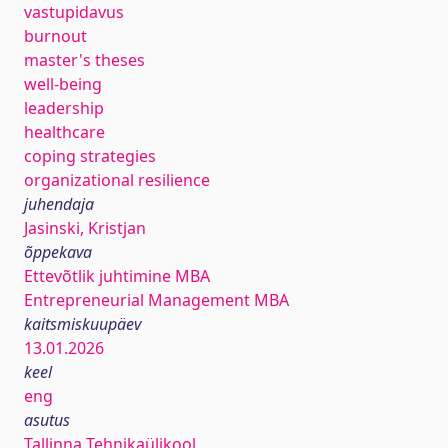
vastupidavus
burnout
master's theses
well-being
leadership
healthcare
coping strategies
organizational resilience
juhendaja
Jasinski, Kristjan
õppekava
Ettevõtlik juhtimine MBA
Entrepreneurial Management MBA
kaitsmiskuupäev
13.01.2026
keel
eng
asutus
Tallinna Tehnikaülikool