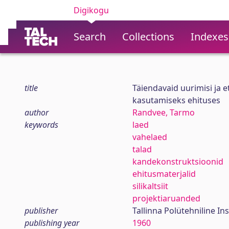
Digikogu
Search
Collections
Indexes
title
Täiendavaid uurimisi ja e
kasutamiseks ehituses
author
Randvee, Tarmo
keywords
laed
vahelaed
talad
kandekonstruktsioonid
ehitusmaterjalid
silikaltsiit
projektiaruanded
publisher
Tallinna Polütehniline Ins
publishing year
1960