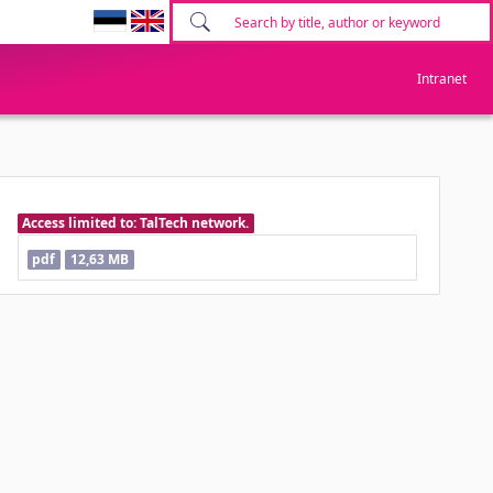
Intranet
Access limited to: TalTech network.
pdf
12,63 MB