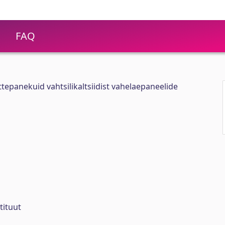
FAQ
ttepanekuid vahtsilikaltsiidist vahelaepaneelide
tituut