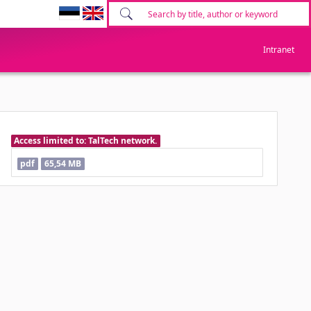
Intranet
Access limited to: TalTech network.
pdf
65,54 MB