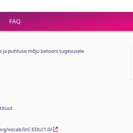
FAQ
se ja puhtuse mõju betooni tugevusele
tituut
.org/vocab/InC-EDU/1.0/