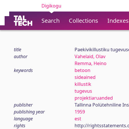
Digikogu
Search
Collections
Indexes
title
Paekivikillustiku tugevu
author
Vahelaid, Olav
Remma, Heino
keywords
betoon
sideained
killustik
tugevus
projektiaruanded
publisher
Tallinna Polütehniline Ins
publishing year
1959
language
est
rights
http://rightsstatements