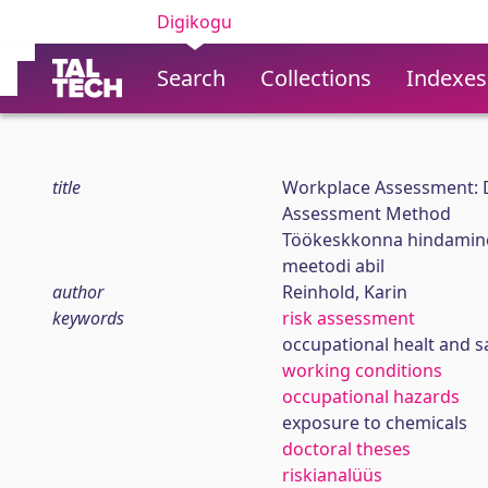
Digikogu
Search
Collections
Indexes
title
Workplace Assessment: De
Assessment Method
Töökeskkonna hindamine:
meetodi abil
author
Reinhold, Karin
keywords
risk assessment
occupational healt and s
working conditions
occupational hazards
exposure to chemicals
doctoral theses
riskianalüüs