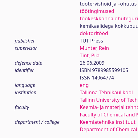
töötervishoid ja –ohutus
töötingimused
töökeskkonna ohutegur
kemikaalidega kokkupu
doktoritööd
publisher
TUT Press
supervisor
Munter, Rein
Tint, Piia
defence date
26.06.2009
identifier
ISBN 9789985599105
ISSN 14064774
language
eng
institution
Tallinna Tehnikaülikool
Tallinn University of Tec
faculty
Keemia- ja materjaliteh
Faculty of Chemical and 
department / college
Keemiatehnika instituut
Department of Chemical