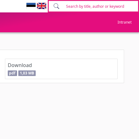
Intranet
Download
pdf
1,03 MB