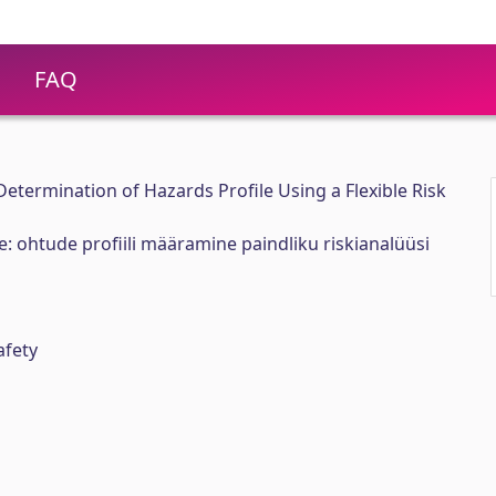
FAQ
termination of Hazards Profile Using a Flexible Risk
 ohtude profiili määramine paindliku riskianalüüsi
afety