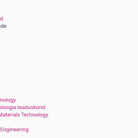
id
ude
hnology
noloogia teaduskond
Materials Technology
 Engineering