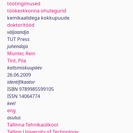
töötingimused
töökeskkonna ohutegurid
kemikaalidega kokkupuude
doktoritööd
väljaandja
TUT Press
juhendaja
Munter, Rein
Tint, Piia
kaitsmiskuupäev
26.06.2009
identifikaator
ISBN 9789985599105
ISSN 14064774
keel
eng
asutus
Tallinna Tehnikaülikool
Tallinn University of Technology