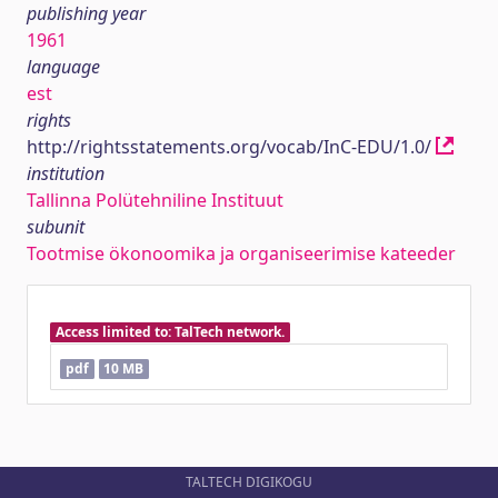
publishing year
1961
language
est
rights
http://rightsstatements.org/vocab/InC-EDU/1.0/
institution
Tallinna Polütehniline Instituut
subunit
Tootmise ökonoomika ja organiseerimise kateeder
Access limited to: TalTech network.
pdf
10 MB
TALTECH DIGIKOGU