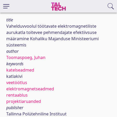
title
Vahelduvvoolul töötavate elektromagnetiliste
aurukatla toitevee pehmendajate efektiivsuse
määramine Kohaliku Majanduse Ministeeriumi
süsteemis
author
Toomaspoeg, Juhan
keywords
katelseadmed
katlakivi
veetöötlus
elektromagnetseadmed
rentaablus
projektiaruanded
publisher
Tallinna Polütehniline Instituut