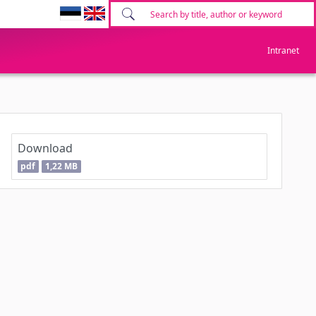
Intranet
Download
pdf
1,22 MB