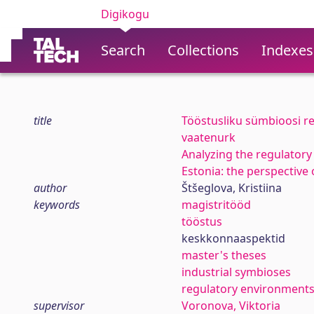
Digikogu
Search
Collections
Indexes
title
Tööstusliku sümbioosi re
vaatenurk
Analyzing the regulatory
Estonia: the perspective
author
Štšeglova, Kristiina
keywords
magistritööd
tööstus
keskkonnaaspektid
master's theses
industrial symbioses
regulatory environment
supervisor
Voronova, Viktoria