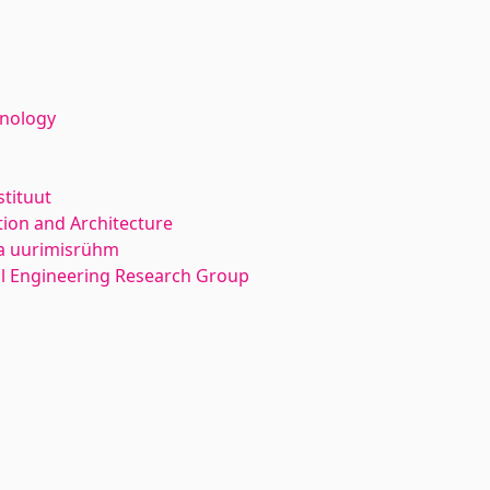
hnology
stituut
ion and Architecture
ka uurimisrühm
l Engineering Research Group