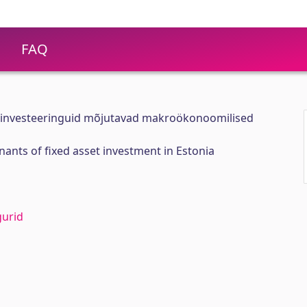
FAQ
rainvesteeringuid mõjutavad makroökonoomilised
nts of fixed asset investment in Estonia
urid