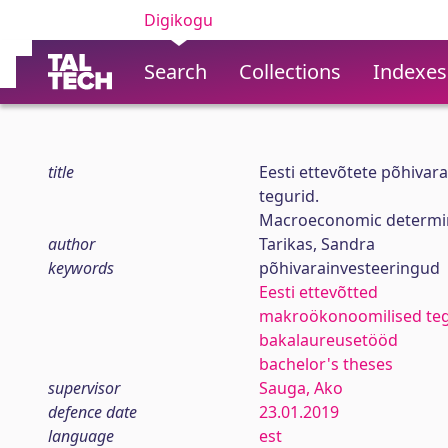
Digikogu
Search
Collections
Indexes
title
Eesti ettevõtete põhiva
tegurid.
Macroeconomic determina
author
Tarikas, Sandra
keywords
põhivarainvesteeringud
Eesti ettevõtted
makroökonoomilised teg
bakalaureusetööd
bachelor's theses
supervisor
Sauga, Ako
defence date
23.01.2019
language
est