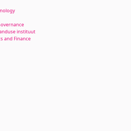
hnology
Governance
anduse instituut
s and Finance