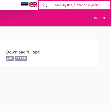
Intranet
Download fulltext
pdf
749 KB