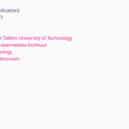
lication)
f)
at Tallinn University of Technology
Küberneetika Instituut
iology
ratoorium