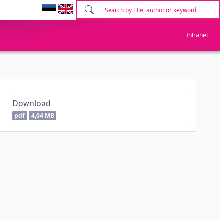
Intranet
Download
pdf
4,04 MB