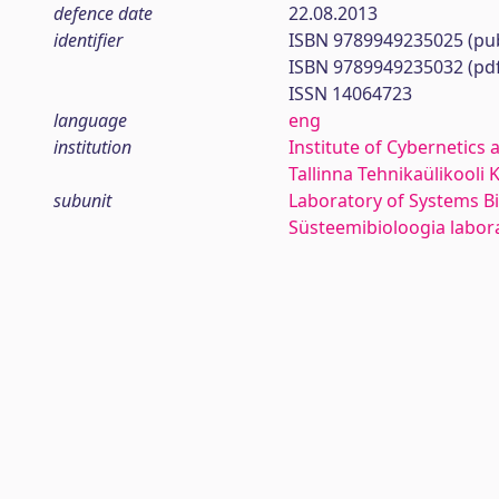
defence date
22.08.2013
identifier
ISBN 9789949235025 (pub
ISBN 9789949235032 (pd
ISSN 14064723
language
eng
institution
Institute of Cybernetics 
Tallinna Tehnikaülikooli 
subunit
Laboratory of Systems B
Süsteemibioloogia labo