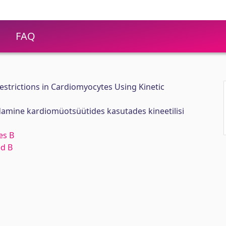
FAQ
estrictions in Cardiomyocytes Using Kinetic
damine kardiomüotsüütides kasutades kineetilisi
es B
ed B