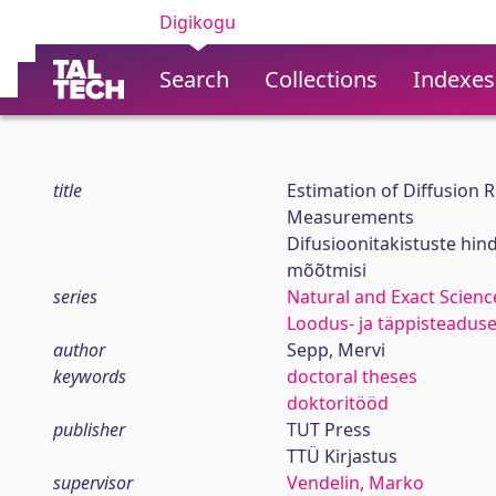
Digikogu
Search
Collections
Indexes
title
Estimation of Diffusion R
Measurements
Difusioonitakistuste hin
mõõtmisi
series
Natural and Exact Scienc
Loodus- ja täppisteadus
author
Sepp, Mervi
keywords
doctoral theses
doktoritööd
publisher
TUT Press
TTÜ Kirjastus
supervisor
Vendelin, Marko