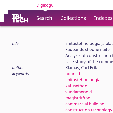
Digikogu
Search
Collections
Indexes
title
Ehitustehnoloogia ja pla
kaubandushoone näitel
Analysis of constructio
case study of the commerc
author
Klamas, Carl Erik
keywords
hooned
ehitustehnoloogia
katusetööd
vundamendid
magistritööd
commercial building
construction technology