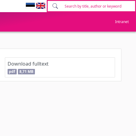
Intranet
Download fulltext
pdf
8,71 MB