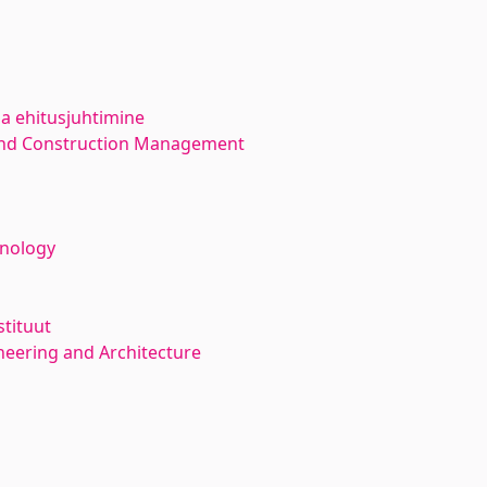
ja ehitusjuhtimine
 and Construction Management
hnology
stituut
neering and Architecture