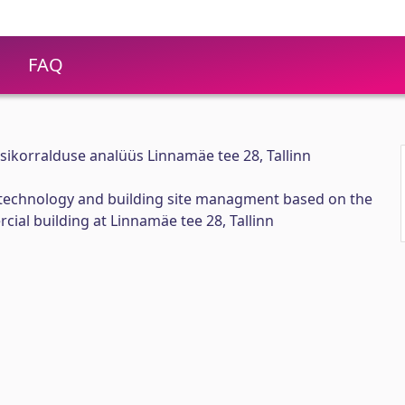
FAQ
tsikorralduse analüüs Linnamäe tee 28, Tallinn
n technology and building site managment based on the
ial building at Linnamäe tee 28, Tallinn