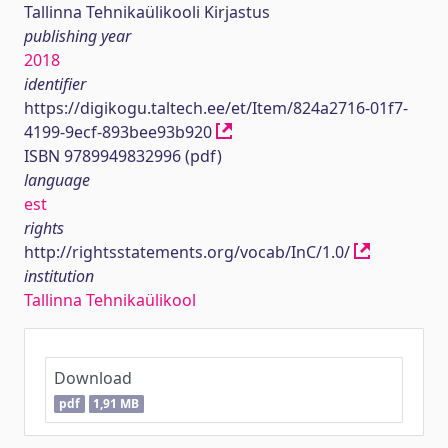
Tallinna Tehnikaülikooli Kirjastus
publishing year
2018
identifier
https://digikogu.taltech.ee/et/Item/824a2716-01f7-
4199-9ecf-893bee93b920
ISBN 9789949832996 (pdf)
language
est
rights
http://rightsstatements.org/vocab/InC/1.0/
institution
Tallinna Tehnikaülikool
Download
pdf
1,91 MB