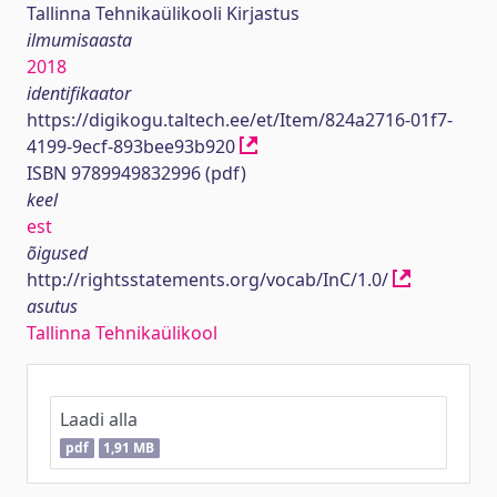
Tallinna Tehnikaülikooli Kirjastus
ilmumisaasta
2018
identifikaator
https://digikogu.taltech.ee/et/Item/824a2716-01f7-
4199-9ecf-893bee93b920
ISBN 9789949832996 (pdf)
keel
est
õigused
http://rightsstatements.org/vocab/InC/1.0/
asutus
Tallinna Tehnikaülikool
Laadi alla
pdf
1,91 MB