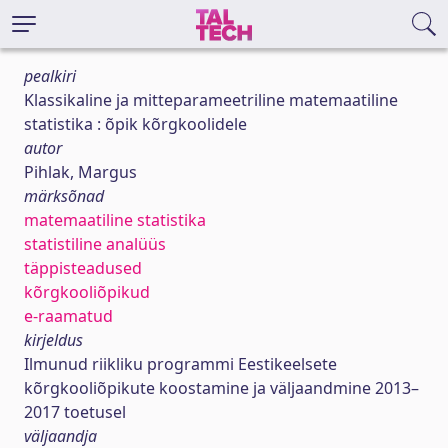
pealkiri
Klassikaline ja mitteparameetriline matemaatiline
statistika : õpik kõrgkoolidele
autor
Pihlak, Margus
märksõnad
matemaatiline statistika
statistiline analüüs
täppisteadused
kõrgkooliõpikud
e-raamatud
kirjeldus
Ilmunud riikliku programmi Eestikeelsete
kõrgkooliõpikute koostamine ja väljaandmine 2013–
2017 toetusel
väljaandja