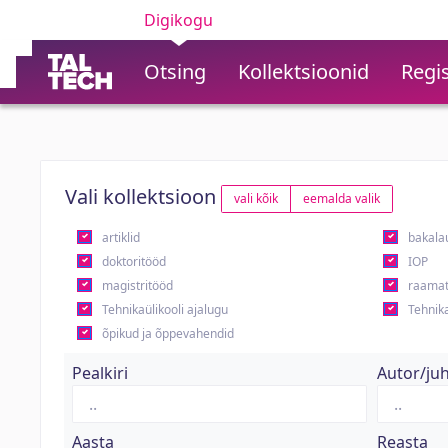
Digikogu
Otsing
Kollektsioonid
Regis
Vali kollektsioon
vali kõik
eemalda valik
artiklid
bakala
doktoritööd
IOP
magistritööd
raamat
Tehnikaülikooli ajalugu
Tehnika
õpikud ja õppevahendid
Pealkiri
Autor/ju
Aasta
Reasta