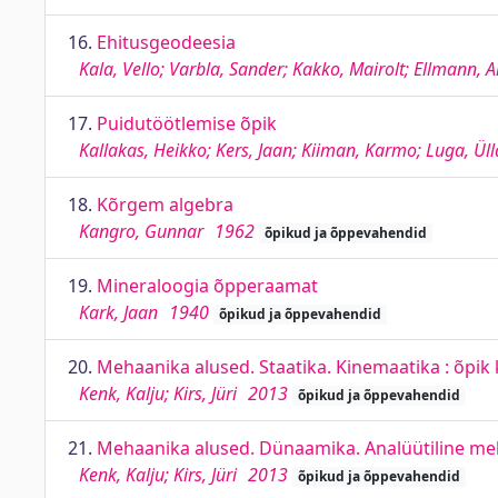
16.
Ehitusgeodeesia
Kala, Vello; Varbla, Sander; Kakko, Mairolt; Ellmann, A
17.
Puidutöötlemise õpik
Kallakas, Heikko; Kers, Jaan; Kiiman, Karmo; Luga, Üllar
18.
Kõrgem algebra
Kangro, Gunnar
1962
õpikud ja õppevahendid
19.
Mineraloogia õpperaamat
Kark, Jaan
1940
õpikud ja õppevahendid
20.
Mehaanika alused. Staatika. Kinemaatika : õpik
Kenk, Kalju; Kirs, Jüri
2013
õpikud ja õppevahendid
21.
Mehaanika alused. Dünaamika. Analüütiline meh
Kenk, Kalju; Kirs, Jüri
2013
õpikud ja õppevahendid