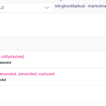
kõrgkooliõpikud - märksõn
 üliõpilastele]
vahendid
ülesanded, ülesanded, vastused
ndid