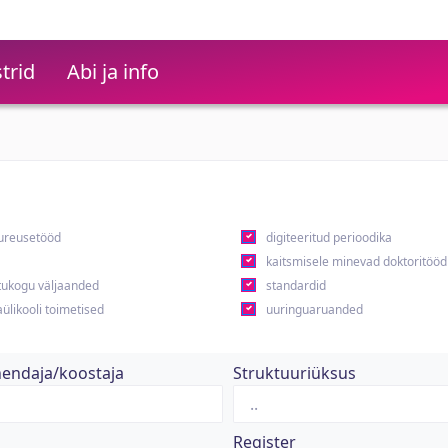
trid
Abi ja info
ureusetööd
digiteeritud perioodika
kaitsmisele minevad doktoritööd
ukogu väljaanded
standardid
ülikooli toimetised
uuringuaruanded
hendaja/koostaja
Struktuuriüksus
Register