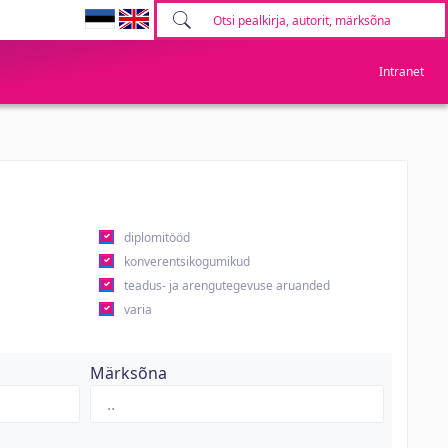
Intranet
diplomitööd
konverentsikogumikud
teadus- ja arengutegevuse aruanded
varia
Märksõna