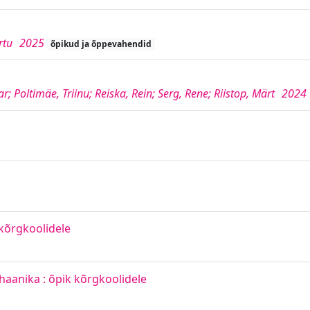
rtu
2025
õpikud ja õppevahendid
; Poltimäe, Triinu; Reiska, Rein; Serg, Rene; Riistop, Märt
2024
 kõrgkoolidele
aanika : õpik kõrgkoolidele