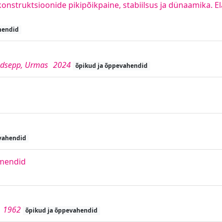
konstruktsioonide pikipõikpaine, stabiilsus ja dünaamika. El
hendid
Raudsepp, Urmas
2024
õpikud ja õppevahendid
vahendid
emendid
1962
õpikud ja õppevahendid