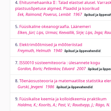
4.
Ehitusmehaanika II : Talad elastsel alusel. Varras
plastsusõpetuse algmed. Plaadid ja koorikud
Eek, Raimond; Poverus, Lembit
1967
õpikud ja õppeva
5.
Füüsikaline okeanograafia. Läänemeri
Elken, Jüri; Lips, Urmas; Keevallik, Sirje; Lips, Inga; 
6.
Elektrimõõtmised ja mõõteriistad
Freymuth, Helmuth
1940
õpikud ja õppevahendid
7.
ISS0010 süsteemiteooria : ülesannete kogu
Gordon, Boris; Petlenkov, Eduard
2007
õpikud ja õppe
8.
Tõenäosusteooria ja matemaatilise statistika el
Gurski, Jevgeni
1986
õpikud ja õppevahendid
9.
Füüsikalise keemia ja kolloidkeemia praktikum
Haldma, K.; Koorits, A.; Past, V.; Raudsepp, J.; Rägo, N.