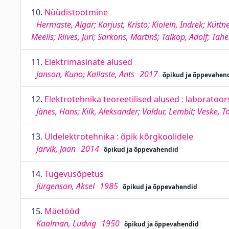
10.
Nüüdistootmine
Hermaste, Aigar; Karjust, Kristo; Kiolein, Indrek; Kütt
Meelis; Riives, Jüri; Sarkons, Martinš; Talkop, Adolf; Tä
11.
Elektrimasinate alused
Janson, Kuno; Kallaste, Ants
2017
õpikud ja õppevahen
12.
Elektrotehnika teoreetilised alused : laboratoo
Jänes, Hans; Kilk, Aleksander; Valdur, Lembit; Veske, T
13.
Üldelektrotehnika : õpik kõrgkoolidele
Järvik, Jaan
2014
õpikud ja õppevahendid
14.
Tugevusõpetus
Jürgenson, Aksel
1985
õpikud ja õppevahendid
15.
Mäetööd
Kaalman, Ludvig
1950
õpikud ja õppevahendid