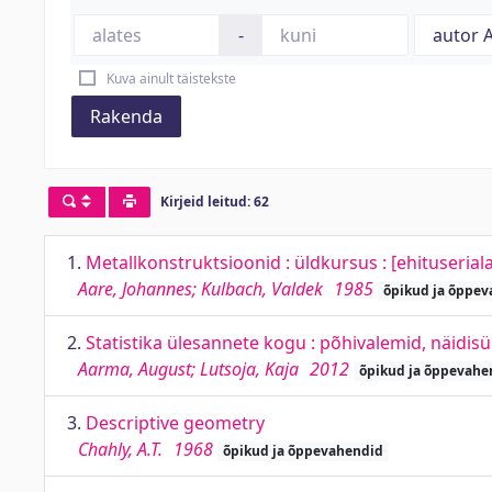
-
Kuva ainult täistekste
Rakenda
Kirjeid leitud: 62
1.
Metallkonstruktsioonid : üldkursus : [ehituseriala
Aare, Johannes; Kulbach, Valdek
1985
õpikud ja õppe
2.
Statistika ülesannete kogu : põhivalemid, näidis
Aarma, August; Lutsoja, Kaja
2012
õpikud ja õppevahe
3.
Descriptive geometry
Chahly, A.T.
1968
õpikud ja õppevahendid