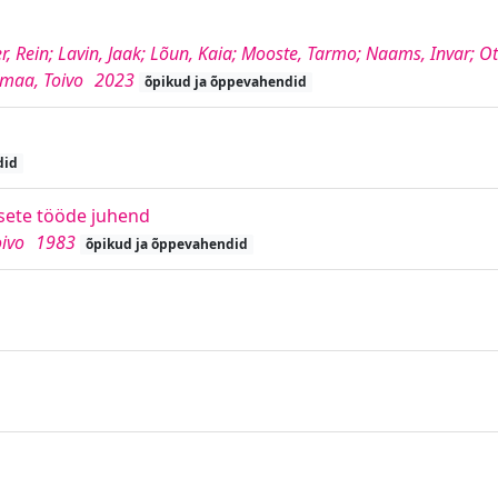
ner, Rein; Lavin, Jaak; Lõun, Kaia; Mooste, Tarmo; Naams, Invar; O
hemaa, Toivo
2023
õpikud ja õppevahendid
did
rsete tööde juhend
oivo
1983
õpikud ja õppevahendid