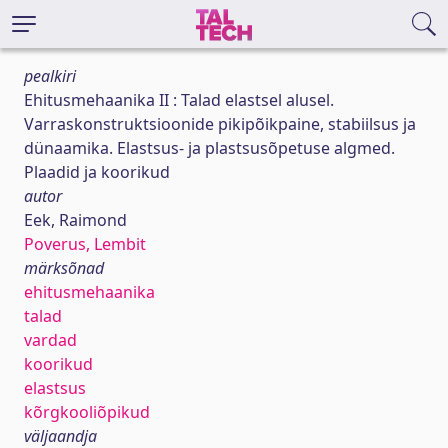
pealkiri
Ehitusmehaanika II : Talad elastsel alusel.
Varraskonstruktsioonide pikipõikpaine, stabiilsus ja
dünaamika. Elastsus- ja plastsusõpetuse algmed.
Plaadid ja koorikud
autor
Eek, Raimond
Poverus, Lembit
märksõnad
ehitusmehaanika
talad
vardad
koorikud
elastsus
kõrgkooliõpikud
väljaandja