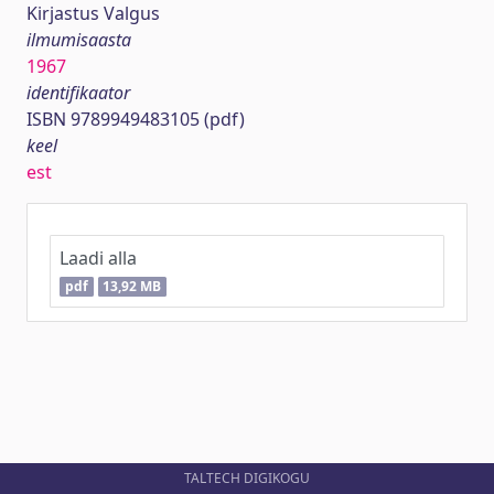
Kirjastus Valgus
ilmumisaasta
1967
identifikaator
ISBN 9789949483105 (pdf)
keel
est
Laadi alla
pdf
13,92 MB
TALTECH DIGIKOGU