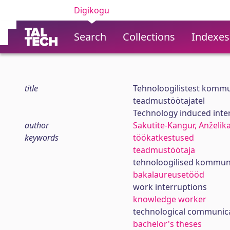
Digikogu
Search
Collections
Indexes
title
Tehnoloogilistest kommu
teadmustöötajatel
Technology induced inte
author
Sakutite-Kangur, Anželik
keywords
töökatkestused
teadmustöötaja
tehnoloogilised kommun
bakalaureusetööd
work interruptions
knowledge worker
technological communica
bachelor's theses