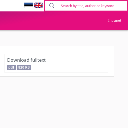
Intranet
Download fulltext
pdf
820 KB