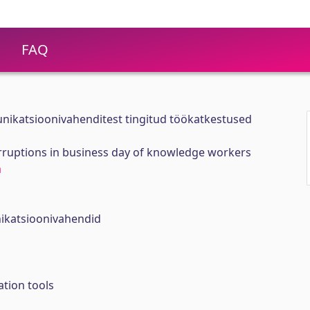
FAQ
nikatsioonivahenditest tingitud töökatkestused
rruptions in business day of knowledge workers
a
ikatsioonivahendid
tion tools