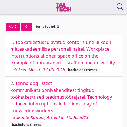
items found: 2
1.
Töökatkestused avatud kontoris ühe ülikooli
mitteakadeemilise personali näitel. Workplace
interruptions at open space office on the
example of non-academic staff on one university
Kokser, Maria
12.06.2019
bachelor's theses
2.
Tehnoloogilistest
kommunikatsioonivahenditest tingitud
töökatkestused teadmustöötajatel. Technology
induced interruptions in business day of
knowledge workers
Sakutite-Kangur, Anželika
10.06.2019
bachelor's theses