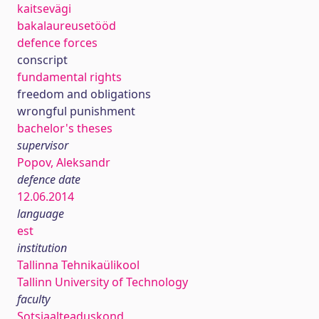
kaitsevägi
bakalaureusetööd
defence forces
conscript
fundamental rights
freedom and obligations
wrongful punishment
bachelor's theses
supervisor
Popov, Aleksandr
defence date
12.06.2014
language
est
institution
Tallinna Tehnikaülikool
Tallinn University of Technology
faculty
Sotsiaalteaduskond