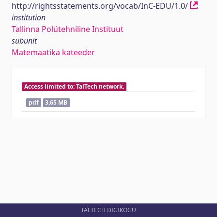
http://rightsstatements.org/vocab/InC-EDU/1.0/
institution
Tallinna Polütehniline Instituut
subunit
Matemaatika kateeder
Access limited to: TalTech network.
pdf
3,65 MB
TALTECH DIGIKOGU