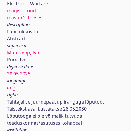
Electronic Warfare
magistritööd
master's theses
description
Lühikokkuvõte
Abstract
supervisor
Müürsepp, Ivo
Pure, Ivo
defence date
28.05.2025
language
eng
rights
Tähtajalise juurdepääsupiiranguga lõputöö.
Täistekst avalikustatakse 28.05.2030
Lõputööga ei ole võimalik tutvuda
teaduskonnas/asutuses kohapeal
institution