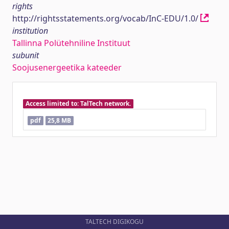
rights
http://rightsstatements.org/vocab/InC-EDU/1.0/
institution
Tallinna Polütehniline Instituut
subunit
Soojusenergeetika kateeder
Access limited to: TalTech network.
pdf
25,8 MB
TALTECH DIGIKOGU