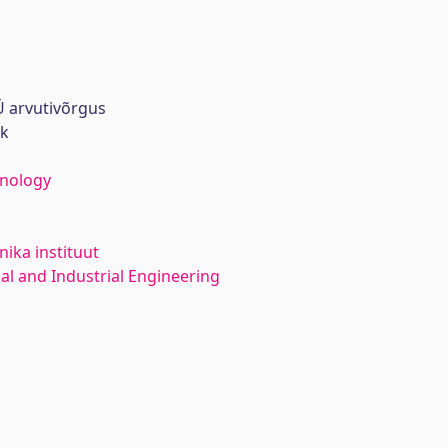
 arvutivõrgus
rk
hnology
ika instituut
l and Industrial Engineering