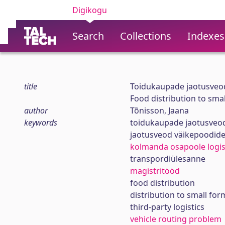
Digikogu
Search
Collections
Indexes
title
Toidukaupade jaotusveod
Food distribution to smal
author
Tõnisson, Jaana
keywords
toidukaupade jaotusveo
jaotusveod väikepoodid
kolmanda osapoole logis
transpordiülesanne
magistritööd
food distribution
distribution to small for
third-party logistics
vehicle routing problem