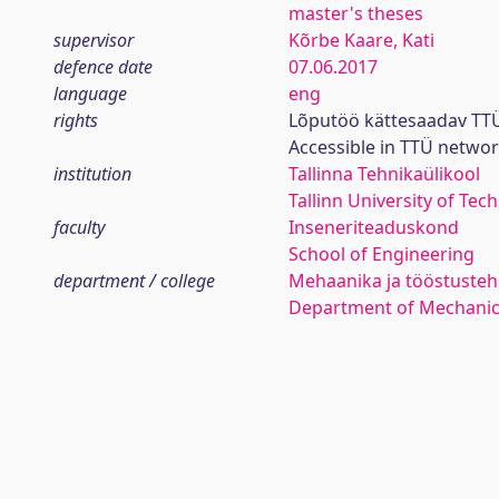
master's theses
supervisor
Kõrbe Kaare, Kati
defence date
07.06.2017
language
eng
rights
Lõputöö kättesaadav TTÜ
Accessible in TTÜ netwo
institution
Tallinna Tehnikaülikool
Tallinn University of Tec
faculty
Inseneriteaduskond
School of Engineering
department / college
Mehaanika ja tööstustehn
Department of Mechanica