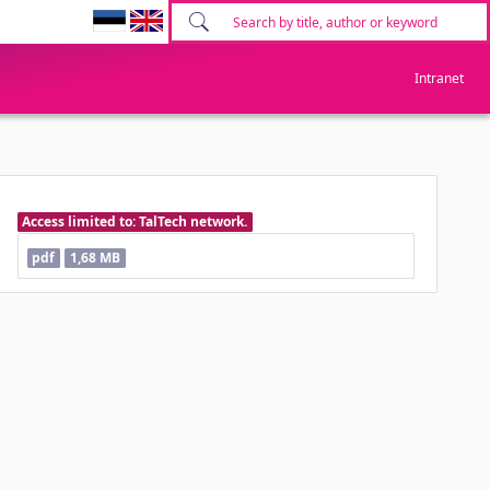
Intranet
Access limited to: TalTech network.
pdf
1,68 MB