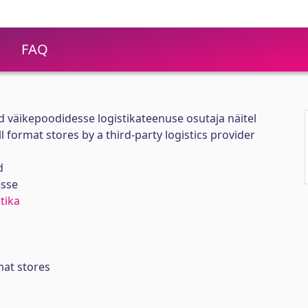
FAQ
 väikepoodidesse logistikateenuse osutaja näitel
l format stores by a third-party logistics provider
d
esse
tika
mat stores