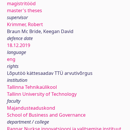
magistritööd
master's theses
supervisor
Krimmer, Robert
Braun Mc Bride, Keegan David
defence date
18.12.2019
language
eng
rights
Lõputöö kättesaadav TTÜ arvutivõrgus
institution
Tallinna Tehnikaülikool
Tallinn University of Technology
faculty
Majandusteaduskond
School of Business and Governance
department / college
Ragnar Nurkse innovatsiooni ja valitsemise instituut