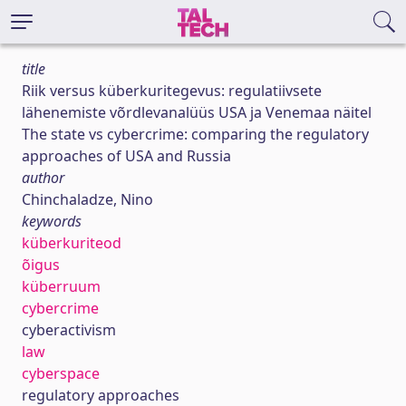
title
Riik versus küberkuritegevus: regulatiivsete
lähenemiste võrdlevanalüüs USA ja Venemaa näitel
The state vs cybercrime: comparing the regulatory
approaches of USA and Russia
author
Chinchaladze, Nino
keywords
küberkuriteod
õigus
küberruum
cybercrime
cyberactivism
law
cyberspace
regulatory approaches