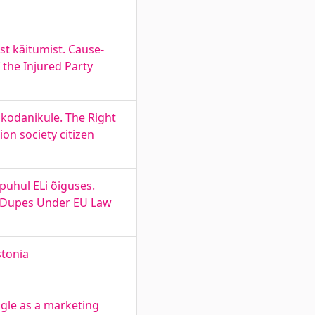
st käitumist. Cause-
 the Injured Party
kodanikule. The Right
on society citizen
uhul ELi õiguses.
p Dupes Under EU Law
stonia
gle as a marketing