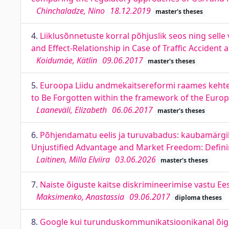
Chinchaladze, Nino
18.12.2019
master's theses
4.
Liiklusõnnetuste korral põhjuslik seos ning sell
and Effect-Relationship in Case of Traffic Accident 
Koidumäe, Kätlin
09.06.2017
master's theses
5.
Euroopa Liidu andmekaitsereformi raames kehtes
to Be Forgotten within the framework of the Europ
Laaneväli, Elizabeth
06.06.2017
master's theses
6.
Põhjendamatu eelis ja turuvabadus: kaubamärgik
Unjustified Advantage and Market Freedom: Defin
Laitinen, Milla Elviira
03.06.2026
master's theses
7.
Naiste õiguste kaitse diskrimineerimise vastu Ee
Maksimenko, Anastassia
09.06.2017
diploma theses
8.
Google kui turunduskommunikatsioonikanal õigu