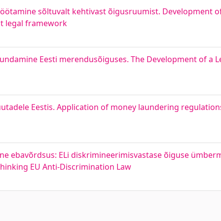
öötamine sõltuvalt kehtivast õigusruumist. Development of
nt legal framework
jundamine Eesti merendusõiguses. The Development of a L
adele Eestis. Application of money laundering regulations
line ebavõrdsus: ELi diskrimineerimisvastase õiguse ümbe
hinking EU Anti-Discrimination Law