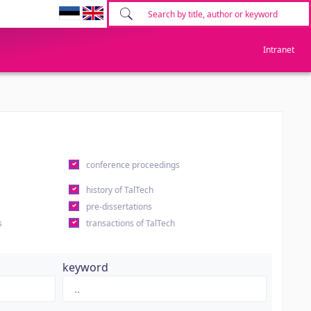
Intranet
conference proceedings
history of TalTech
pre-dissertations
s
transactions of TalTech
keyword