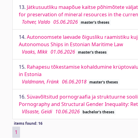
13.
Jätkusuutliku maapõue kaitse põhimõtete väljat
for preservation of mineral resources in the curre
Tohver, Valdo
05.06.2026
master's theses
14.
Autonoomsete laevade õigusliku raamistiku ku
Autonomous Ships in Estonian Maritime Law
Vaaks, Mikk
01.06.2026
master's theses
15.
Rahapesu tõkestamise kohaldumine krüptovaluut
in Estonia
Valdmann, Fränk
06.06.2018
master's theses
16.
Süvavõltsitud pornograafia ja struktuurne soo
Pornography and Structural Gender Inequality: Ret
Võsaste, Geidi
10.06.2026
bachelor's theses
items found: 16
1