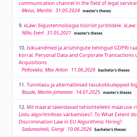
communication channel in the field of legal service
Meius, Mariliis
31.05.2024
master's theses
9.
xLaw: õigustehnoloogia tööriist juristidele. xLaw:
Nõlv, Evert
31.05.2021
master's theses
10.
Isikuandmed ja äriühingute tehingud GDPRi raa
korral. Personal Data and Corporate Transactions
Acquisitions
Peltovako, Max Anton
11.06.2026
bachelor's theses
11.
Tunnitasu ja alternatiivsed tasukokkulepped õig
Raude, Martin-Johannes
14.01.2025
master's theses
12.
Mil määral täiendavad tehisintellekti määruse
Liidu algoritmilises värbamises?. To What Extent d
Discrimination Law in EU Algorithmic Hiring?
Sadunashvili, Giorgi
10.06.2026
bachelor's theses