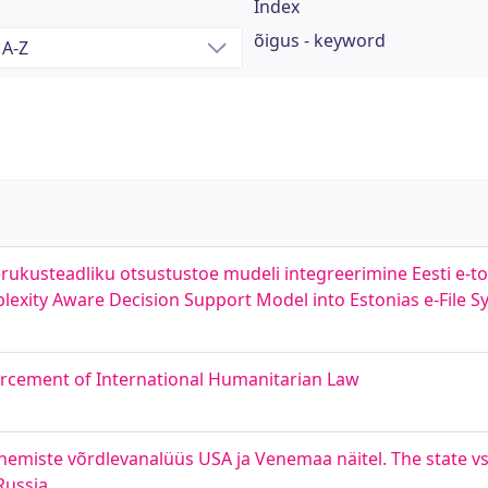
Index
õigus - keyword
erukusteadliku otsustustoe mudeli integreerimine Eesti e-t
lexity Aware Decision Support Model into Estonias e-File 
orcement of International Humanitarian Law
enemiste võrdlevanalüüs USA ja Venemaa näitel. The state v
Russia