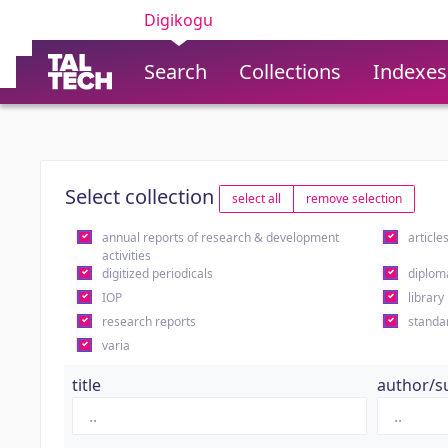
Digikogu
Search
Collections
Indexes
Select collection
select all
remove selection
annual reports of research & development
article
activities
digitized periodicals
diplom
IOP
library
research reports
standa
varia
title
author/s