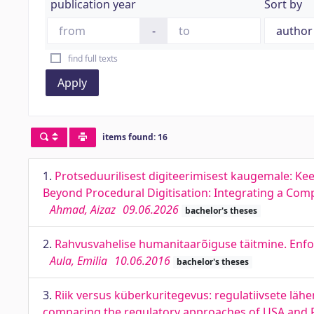
publication year
Sort by
-
find full texts
Apply
items found: 16
1.
Protseduurilisest digiteerimisest kaugemale: Ke
Beyond Procedural Digitisation: Integrating a Comp
Ahmad, Aizaz
09.06.2026
bachelor's theses
2.
Rahvusvahelise humanitaarõiguse täitmine. Enf
Aula, Emilia
10.06.2016
bachelor's theses
3.
Riik versus küberkuritegevus: regulatiivsete läh
comparing the regulatory approaches of USA and 