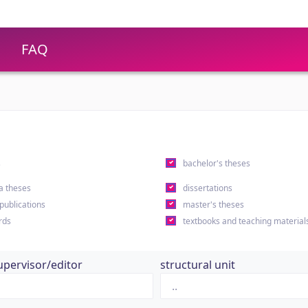
FAQ
s
bachelor's theses
a theses
dissertations
 publications
master's theses
rds
textbooks and teaching material
upervisor/editor
structural unit