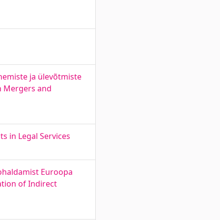
emiste ja ülevõtmiste
in Mergers and
s in Legal Services
kohaldamist Euroopa
tion of Indirect