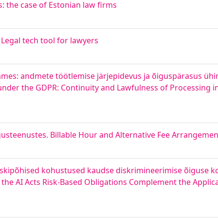
s: the case of Estonian law firms
 Legal tech tool for lawyers
mes: andmete töötlemise järjepidevus ja õiguspärasus ühin
 under the GDPR: Continuity and Lawfulness of Processing 
usteenustes. Billable Hour and Alternative Fee Arrangement
 riskipõhised kohustused kaudse diskrimineerimise õiguse 
o the AI Acts Risk-Based Obligations Complement the Applica