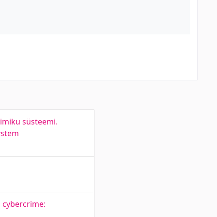
oimiku süsteemi.
System
s cybercrime: