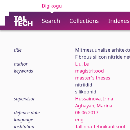
Digikogu
Search
Collections
Indexes
title
Mitmesuunalise arhitektuur
Fibrous silicon nitride n
author
Liu, Le
keywords
magistritööd
master's theses
nitriidid
silikoonid
supervisor
Hussainova, Irina
Aghayan, Marina
defence date
06.06.2017
language
eng
institution
Tallinna Tehnikaülikool