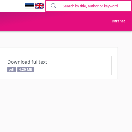
Intranet
Download fulltext
pdf
4,26 MB