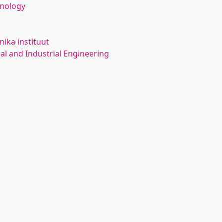
hnology
ika instituut
l and Industrial Engineering