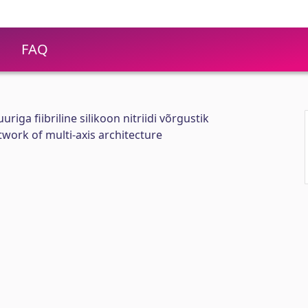
FAQ
iga fiibriline silikoon nitriidi võrgustik
etwork of multi-axis architecture