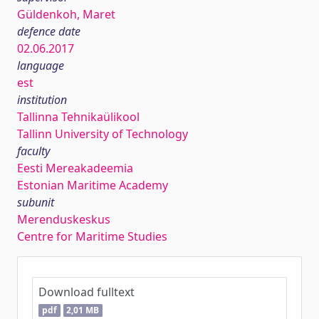
Güldenkoh, Maret
defence date
02.06.2017
language
est
institution
Tallinna Tehnikaülikool
Tallinn University of Technology
faculty
Eesti Mereakadeemia
Estonian Maritime Academy
subunit
Merenduskeskus
Centre for Maritime Studies
Download fulltext
pdf
2,01 MB