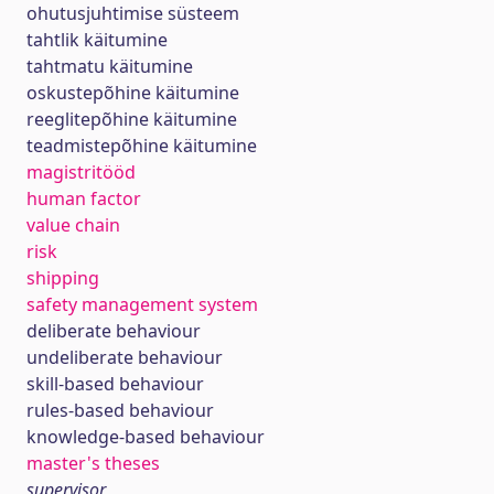
ohutusjuhtimise süsteem
tahtlik käitumine
tahtmatu käitumine
oskustepõhine käitumine
reeglitepõhine käitumine
teadmistepõhine käitumine
magistritööd
human factor
value chain
risk
shipping
safety management system
deliberate behaviour
undeliberate behaviour
skill-based behaviour
rules-based behaviour
knowledge-based behaviour
master's theses
supervisor