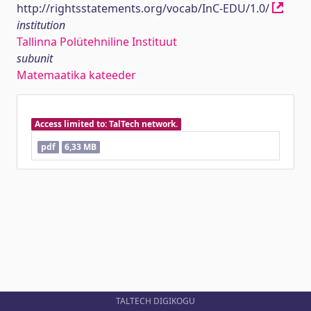
http://rightsstatements.org/vocab/InC-EDU/1.0/
institution
Tallinna Polütehniline Instituut
subunit
Matemaatika kateeder
Access limited to: TalTech network.
pdf
6,33 MB
TALTECH DIGIKOGU