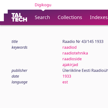
Digikogu
Search
Collections
Indexes
title
Raadio Nr 43/145 1933
keywords
raadiod
raadiotehnika
raadioside
ajakirjad
publisher
Üleriikline Eesti Raadioü
date
1933
language
est