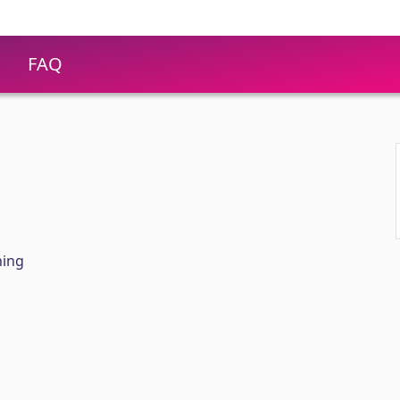
FAQ
hing