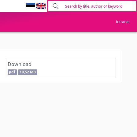
Intranet
Download
pdf
10,52 MB