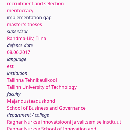
recruitment and selection
meritocracy
implementation gap
master's theses
supervisor
Randma-Liiv, Tiina
defence date
08.06.2017
language
est
institution
Tallinna Tehnikaülikool
Tallinn University of Technology
faculty
Majandusteaduskond
School of Business and Governance
department / college
Ragnar Nurkse innovatsiooni ja valitsemise instituut
Ragnar Nurkse School of Innovation and