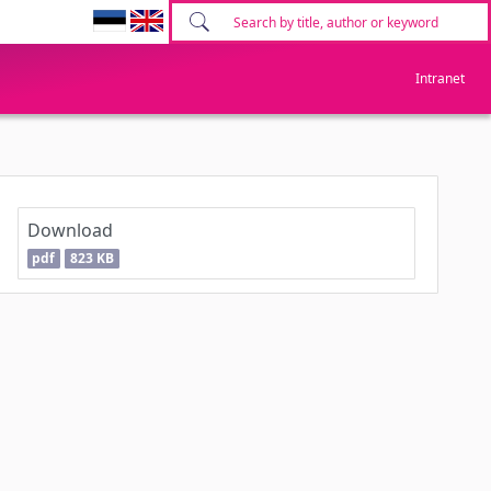
Intranet
Download
pdf
823 KB