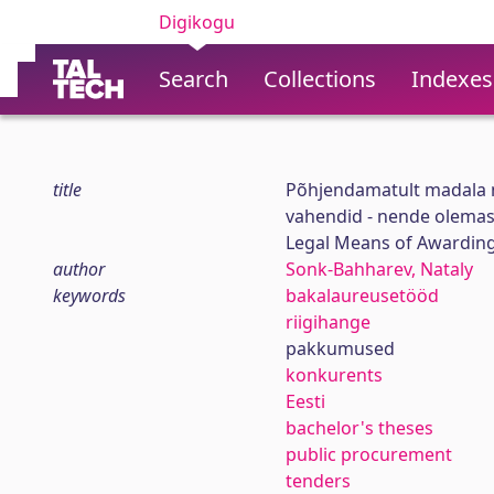
Digikogu
Search
Collections
Indexes
title
Põhjendamatult madala
vahendid - nende olema
Legal Means of Awarding
author
Sonk-Bahharev, Nataly
keywords
bakalaureusetööd
riigihange
pakkumused
konkurents
Eesti
bachelor's theses
public procurement
tenders