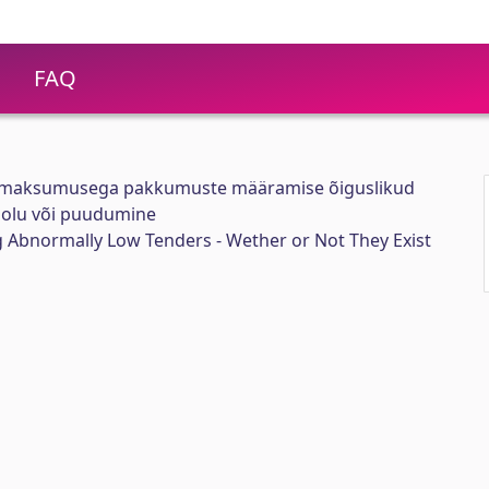
FAQ
 maksumusega pakkumuste määramise õiguslikud
solu või puudumine
 Abnormally Low Tenders - Wether or Not They Exist