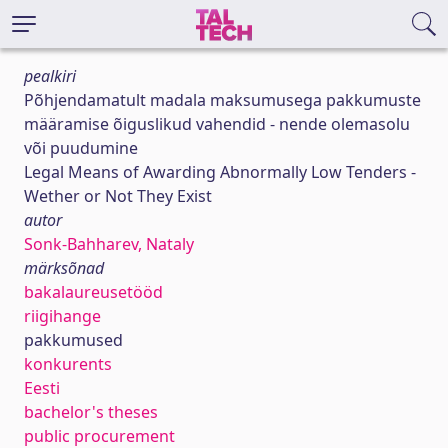
pealkiri
Põhjendamatult madala maksumusega pakkumuste
määramise õiguslikud vahendid - nende olemasolu
või puudumine
Legal Means of Awarding Abnormally Low Tenders -
Wether or Not They Exist
autor
Sonk-Bahharev, Nataly
märksõnad
bakalaureusetööd
riigihange
pakkumused
konkurents
Eesti
bachelor's theses
public procurement