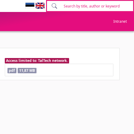
Intranet
Access limited to: TalTech network.
pdf
11,87 MB