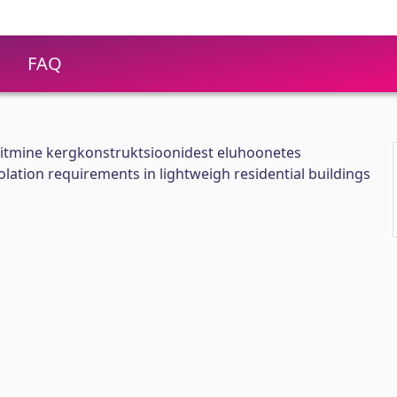
FAQ
täitmine kergkonstruktsioonidest eluhoonetes
lation requirements in lightweigh residential buildings