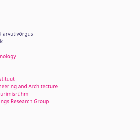
 arvutivõrgus
rk
hnology
stituut
neering and Architecture
 uurimisrühm
dings Research Group