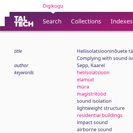
Digikogu
Search
Collections
Indexes
title
Heliisolatsiooninõuete 
Complying with sound iso
author
Sepp, Kaarel
keywords
heliisolatsioon
elamud
müra
magistritööd
sound isolation
lightweight structure
residential buildings
impact sound
airborne sound