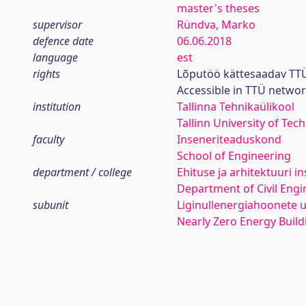
master's theses
supervisor
Ründva, Marko
defence date
06.06.2018
language
est
rights
Lõputöö kättesaadav TTÜ
Accessible in TTÜ netwo
institution
Tallinna Tehnikaülikool
Tallinn University of Tec
faculty
Inseneriteaduskond
School of Engineering
department / college
Ehituse ja arhitektuuri in
Department of Civil Engi
subunit
Liginullenergiahoonete
Nearly Zero Energy Buil