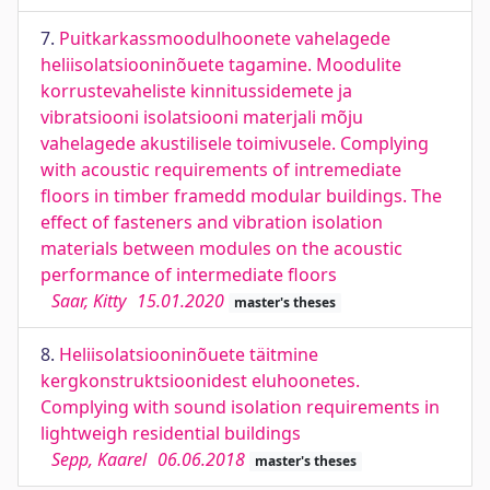
7.
Puitkarkassmoodulhoonete vahelagede
heliisolatsiooninõuete tagamine. Moodulite
korrustevaheliste kinnitussidemete ja
vibratsiooni isolatsiooni materjali mõju
vahelagede akustilisele toimivusele. Complying
with acoustic requirements of intremediate
floors in timber framedd modular buildings. The
effect of fasteners and vibration isolation
materials between modules on the acoustic
performance of intermediate floors
Saar, Kitty
15.01.2020
master's theses
8.
Heliisolatsiooninõuete täitmine
kergkonstruktsioonidest eluhoonetes.
Complying with sound isolation requirements in
lightweigh residential buildings
Sepp, Kaarel
06.06.2018
master's theses