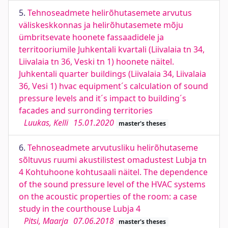
5.
Tehnoseadmete helirõhutasemete arvutus
väliskeskkonnas ja helirõhutasemete mõju
ümbritsevate hoonete fassaadidele ja
territooriumile Juhkentali kvartali (Liivalaia tn 34,
Liivalaia tn 36, Veski tn 1) hoonete näitel.
Juhkentali quarter buildings (Liivalaia 34, Liivalaia
36, Vesi 1) hvac equipment´s calculation of sound
pressure levels and it´s impact to building´s
facades and surronding territories
Luukas, Kelli
15.01.2020
master's theses
6.
Tehnoseadmete arvutusliku helirõhutaseme
sõltuvus ruumi akustilistest omadustest Lubja tn
4 Kohtuhoone kohtusaali näitel. The dependence
of the sound pressure level of the HVAC systems
on the acoustic properties of the room: a case
study in the courthouse Lubja 4
Pitsi, Maarja
07.06.2018
master's theses