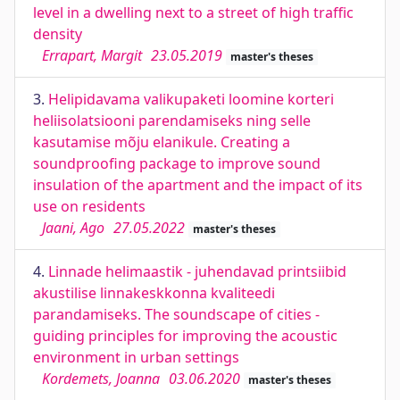
level in a dwelling next to a street of high traffic
density
Errapart, Margit
23.05.2019
master's theses
3.
Helipidavama valikupaketi loomine korteri
heliisolatsiooni parendamiseks ning selle
kasutamise mõju elanikule. Creating a
soundproofing package to improve sound
insulation of the apartment and the impact of its
use on residents
Jaani, Ago
27.05.2022
master's theses
4.
Linnade helimaastik - juhendavad printsiibid
akustilise linnakeskkonna kvaliteedi
parandamiseks. The soundscape of cities -
guiding principles for improving the acoustic
environment in urban settings
Kordemets, Joanna
03.06.2020
master's theses