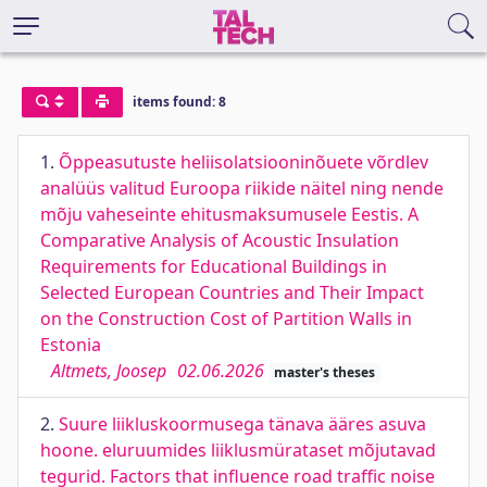
items found: 8
1.
Õppeasutuste heliisolatsiooninõuete võrdlev
analüüs valitud Euroopa riikide näitel ning nende
mõju vaheseinte ehitusmaksumusele Eestis. A
Comparative Analysis of Acoustic Insulation
Requirements for Educational Buildings in
Selected European Countries and Their Impact
on the Construction Cost of Partition Walls in
Estonia
Altmets, Joosep
02.06.2026
master's theses
2.
Suure liikluskoormusega tänava ääres asuva
hoone. eluruumides liiklusmürataset mõjutavad
tegurid. Factors that influence road traffic noise