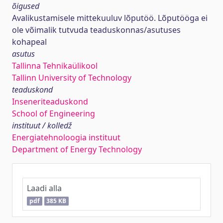
õigused
Avalikustamisele mittekuuluv lõputöö. Lõputööga ei
ole võimalik tutvuda teaduskonnas/asutuses
kohapeal
asutus
Tallinna Tehnikaülikool
Tallinn University of Technology
teaduskond
Inseneriteaduskond
School of Engineering
instituut / kolledž
Energiatehnoloogia instituut
Department of Energy Technology
Laadi alla
pdf
385 KB