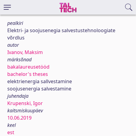
pealkiri
Elektri- ja soojusenegia salvestustehnoloogiate
võrdlus
autor
Ivanov, Maksim
märksõnad
bakalaureusetööd
bachelor's theses
elektrienergia sallvestamine
soojusenergia salvestamine
juhendaja
Krupenski, Igor
kaitsmiskuupäev
10.06.2019
keel
est