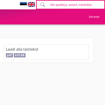
Intranet
Laadi alla täistekst
pdf
615 KB