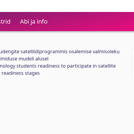
trid
Abi ja info
 tudengite satelliidiprogrammis osalemise valmisoleku
lmiduse mudeli alusel
hnology students readiness to participate in satellite
 readiness stages