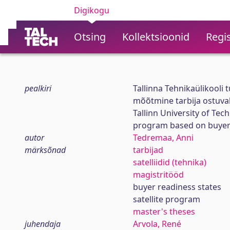
Digikogu
Otsing
Kollektsioonid
Regis
pealkiri
Tallinna Tehnikaülikooli
mõõtmine tarbija ostuva
Tallinn University of Tec
program based on buyer
autor
Tedremaa, Anni
märksõnad
tarbijad
satelliidid (tehnika)
magistritööd
buyer readiness states
satellite program
master's theses
juhendaja
Arvola, René