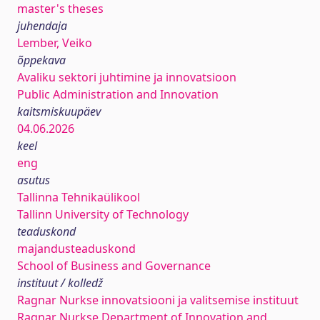
master's theses
juhendaja
Lember, Veiko
õppekava
Avaliku sektori juhtimine ja innovatsioon
Public Administration and Innovation
kaitsmiskuupäev
04.06.2026
keel
eng
asutus
Tallinna Tehnikaülikool
Tallinn University of Technology
teaduskond
majandusteaduskond
School of Business and Governance
instituut / kolledž
Ragnar Nurkse innovatsiooni ja valitsemise instituut
Ragnar Nurkse Department of Innovation and