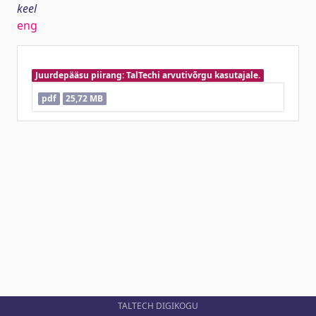
keel
eng
Juurdepääsu piirang: TalTechi arvutivõrgu kasutajale.
pdf
25,72 MB
TALTECH DIGIKOGU