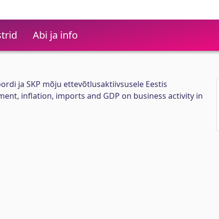
trid
Abi ja info
pordi ja SKP mõju ettevõtlusaktiivsusele Eestis
nt, inflation, imports and GDP on business activity in