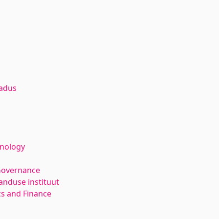
adus
hnology
Governance
anduse instituut
s and Finance