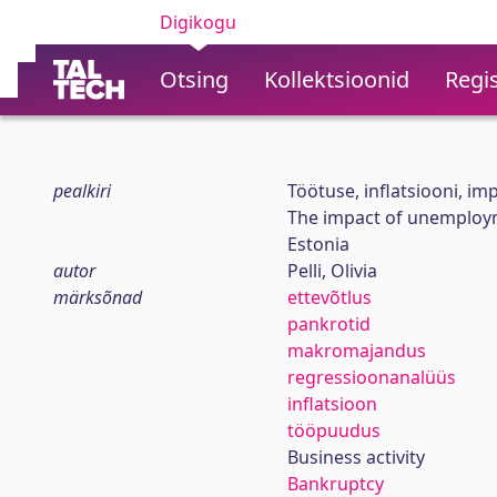
Digikogu
Otsing
Kollektsioonid
Regis
pealkiri
Töötuse, inflatsiooni, im
The impact of unemployme
Estonia
autor
Pelli, Olivia
märksõnad
ettevõtlus
pankrotid
makromajandus
regressioonanalüüs
inflatsioon
tööpuudus
Business activity
Bankruptcy