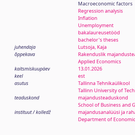
Macroeconomic factors
Regression analysis
Inflation
Unemployment
bakalaureusetööd
bachelor's theses
juhendaja
Lutsoja, Kaja
õppekava
Rakenduslik majanduste
Applied Economics
kaitsmiskuupäev
13.01.2026
keel
est
asutus
Tallinna Tehnikaülikool
Tallinn University of Tec
teaduskond
majandusteaduskond
School of Business and 
instituut / kolledž
majandusanalüüsi ja rah
Department of Economic