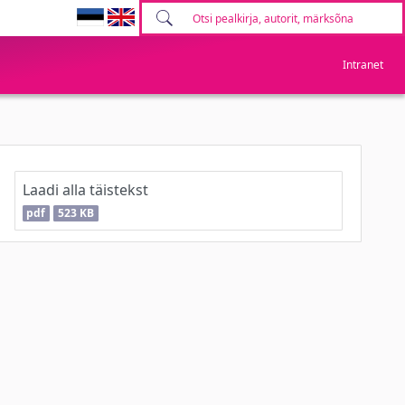
Intranet
Laadi alla täistekst
pdf
523 KB