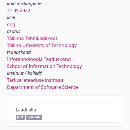
kaitsmiskuupäev
31.05.2022
keel
eng
asutus
Tallinna Tehnikaülikool
Tallinn University of Technology
teaduskond
Infotehnoloogia Teaduskond
School of Information Technology
instituut / kolledž
Tarkvarateaduse instituut
Department of Software Science
Laadi alla
pdf
1,46 MB