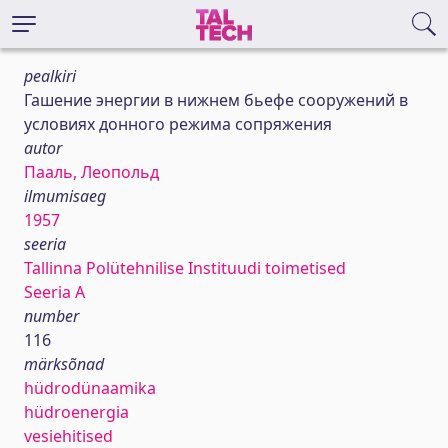
pealkiri
Гашение энергии в нижнем бьефе сооружений в
условиях донного режима сопряжения
autor
Пааль, Леопольд
ilmumisaeg
1957
seeria
Tallinna Polütehnilise Instituudi toimetised
Seeria A
number
116
märksõnad
hüdrodünaamika
hüdroenergia
vesiehitised