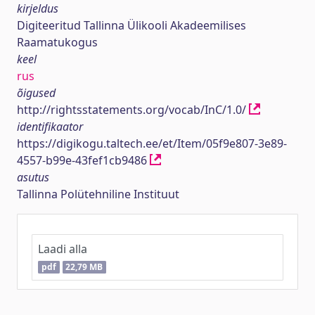
kirjeldus
Digiteeritud Tallinna Ülikooli Akadeemilises
Raamatukogus
keel
rus
õigused
http://rightsstatements.org/vocab/InC/1.0/
identifikaator
https://digikogu.taltech.ee/et/Item/05f9e807-3e89-
4557-b99e-43fef1cb9486
asutus
Tallinna Polütehniline Instituut
Laadi alla
pdf
22,79 MB