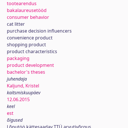
tootearendus
bakalaureusetööd
consumer behavior
cat litter
purchase decision influencers
convenience product
shopping product
product characteristics
packaging
product development
bachelor's theses
juhendaja
Kaljund, Kristel
kaitsmiskuupäev
12.06.2015
keel
est
õigused
Lõputöö kättesaadav TTÜ arvutivõrgus