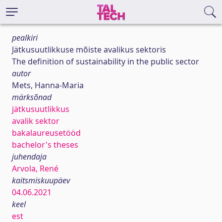
pealkiri
Jätkusuutlikkuse mõiste avalikus sektoris
The definition of sustainability in the public sector
autor
Mets, Hanna-Maria
märksõnad
jätkusuutlikkus
avalik sektor
bakalaureusetööd
bachelor's theses
juhendaja
Arvola, René
kaitsmiskuupäev
04.06.2021
keel
est