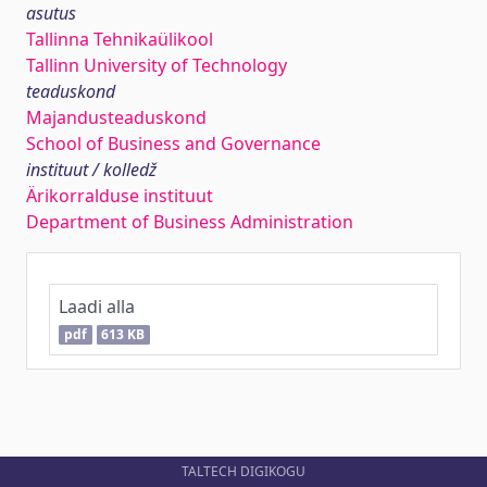
asutus
Tallinna Tehnikaülikool
Tallinn University of Technology
teaduskond
Majandusteaduskond
School of Business and Governance
instituut / kolledž
Ärikorralduse instituut
Department of Business Administration
Laadi alla
pdf
613 KB
TALTECH DIGIKOGU