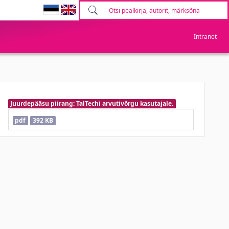
Intranet
Juurdepääsu piirang: TalTechi arvutivõrgu kasutajale.
pdf
392 KB