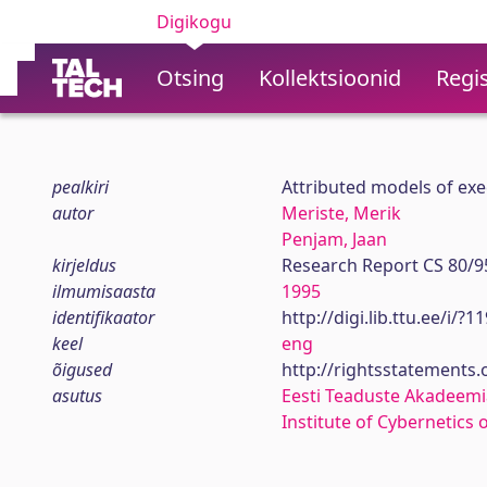
Digikogu
Otsing
Kollektsioonid
Regis
pealkiri
Attributed models of exe
autor
Meriste, Merik
Penjam, Jaan
kirjeldus
Research Report CS 80/9
ilmumisaasta
1995
identifikaator
http://digi.lib.ttu.ee/i/?
keel
eng
õigused
http://rightsstatements
asutus
Eesti Teaduste Akadeemi
Institute of Cybernetics