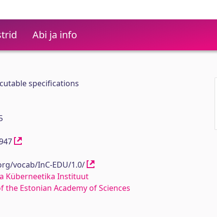
trid
Abi ja info
cutable specifications
5
11947
.org/vocab/InC-EDU/1.0/
a Küberneetika Instituut
 of the Estonian Academy of Sciences