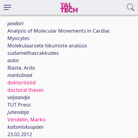
pealkiri
Analysis of Molecular Movements in Cardiac
Myocytes
Molekulaarsete liikumiste analüüs
südamelihasrakkudes
autor
Illaste, Ardo
märksõnad
doktoritööd
doctoral theses
väljaandja
TUT Press
juhendaja
Vendelin, Marko
kaitsmiskuupäev
23.02.2012